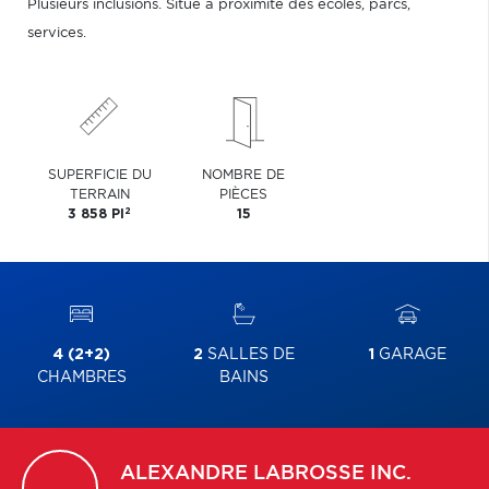
Plusieurs inclusions. Situé à proximité des écoles, parcs,
services.
SUPERFICIE DU
NOMBRE DE
TERRAIN
PIÈCES
2
3 858 PI
15
4 (2+2)
2
SALLES DE
1
GARAGE
CHAMBRES
BAINS
ALEXANDRE
LABROSSE INC.