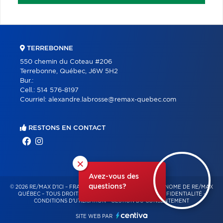
TERREBONNE
550 chemin du Coteau #206
Terrebonne, Québec, J6W 5H2
Bur.:
Cell.:
514 576-8197
Courriel:
alexandre.labrosse@remax-quebec.com
RESTONS EN CONTACT
×
Avez-vous des
questions?
© 2026 RE/MAX D'ICI – FRANCHISÉ INDÉPENDANT ET AUTONOME DE RE/MAX
QUÉBEC – TOUS DROITS RÉSERVÉS -
POLITIQUE DE CONFIDENTIALITÉ
-
CONDITIONS D'UTILISATION
-
GESTION DU CONSENTEMENT
SITE WEB PAR