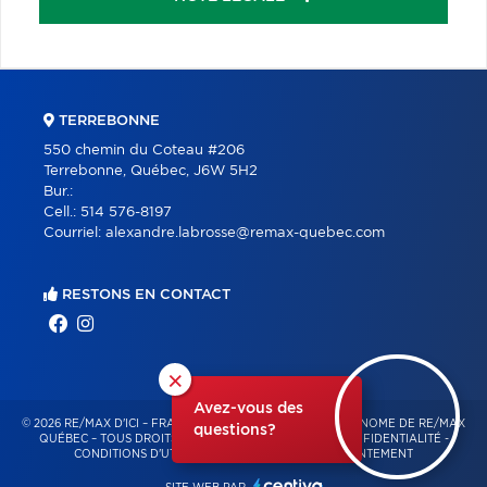
TERREBONNE
550 chemin du Coteau #206
Terrebonne, Québec, J6W 5H2
Bur.:
Cell.:
514 576-8197
Courriel:
alexandre.labrosse@remax-quebec.com
RESTONS EN CONTACT
×
Avez-vous des
© 2026 RE/MAX D'ICI – FRANCHISÉ INDÉPENDANT ET AUTONOME DE RE/MAX
questions?
QUÉBEC – TOUS DROITS RÉSERVÉS -
POLITIQUE DE CONFIDENTIALITÉ
-
CONDITIONS D'UTILISATION
-
GESTION DU CONSENTEMENT