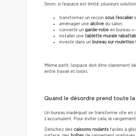
Sinon, si l’espace est limité, plusieurs solutio
transformer un recoin
sous l’escalier
e
aménager une
alcôve
du salon;
convertir un
garde-robe
en bureau « 
installer une
tablette murale rabattab
investir dans un
bureau sur roulettes
f
Même petit, l’espace doit être clairement id
entre travail et loisirs.
Quand le désordre prend toute la
Un bureau inadéquat se transforme vite en c
s’accumulent. Pour éviter cela, le rangement
Dénichez des
caissons roulants
faciles à gli
surface, des
boîtes
de rangement pratiques