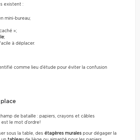
ns existent :
n mini-bureau;
caché »;
le
;
acile à déplacer.
entifié comme lieu d’étude pour éviter la confusion
 place
hamp de bataille : papiers, crayons et câbles
 est le mot d’ordre!
sser sous la table, des
étagères murales
pour dégager la
, un
tableau
de liège ou aimanté pour les papiers